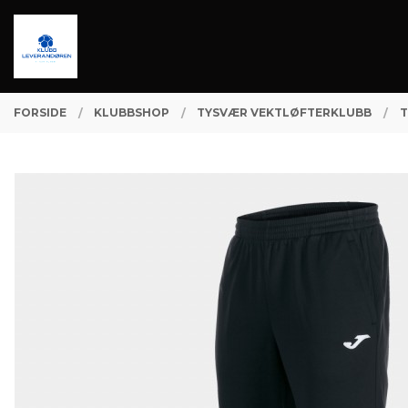
Gå
Lukk
PRODUKTER
til
innholdet
FORSIDE
KLUBBSHOP
TYSVÆR VEKTLØFTERKLUBB
T