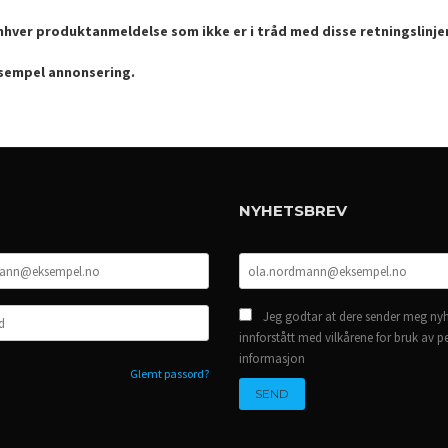
enhver produktanmeldelse som ikke er i tråd med disse retningslinje
ksempel annonsering.
NYHETSBREV
Jeg godtar at dere sender meg nyh
innforstått med vilkårene for bruk av p
informasjon
Glemt passord?