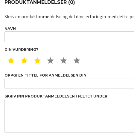
PRODUKTANMELDELSER (0)
Skriv en produktanmeldelse og del dine erfaringer med dette p
NAVN
DIN VURDERING?
1 STAR
2 STAR
3 STAR
4 STAR
5 STAR
6 STAR
OPPGI EN TITTEL FOR ANMELDELSEN DIN
SKRIV INN PRODUKTANMELDELSEN I FELTET UNDER