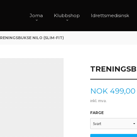
Joma
Klubbshop
Idrettsmedisinsk
RENINGSBUKSE NILO (SLIM-FIT)
TRENINGSBU
Pris
NOK
499,00
inkl. mva.
FARGE