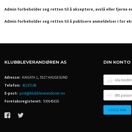
Admin forbeholder seg retten til å akseptere, avslå eller fjerne 
Admin forbeholder seg retten til å publisere anmeldelser i for e
KLUBBLEVERANDØREN AS
DIN KONTO
E-
Adresse:
KAIGATA 1, 5527 HAUGESUND
POSTADRESSE
Telefon:
41237145
DITT
E-post:
post@klubbleverandoren.no
PASSORD
Foretaksregisteret:
930645826