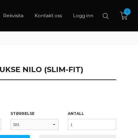
0
Rekvisita
Kontakt oss
Logg inn
KSE NILO (SLIM-FIT)
STØRRELSE
ANTALL