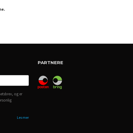
ne.
PARTNERE
etsbrev, og er
ersonlig
Les mer