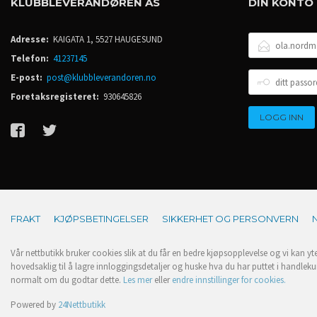
KLUBBLEVERANDØREN AS
DIN KONTO
E-
Adresse:
KAIGATA 1, 5527 HAUGESUND
POSTADRESSE
Telefon:
41237145
DITT
E-post:
post@klubbleverandoren.no
PASSORD
Foretaksregisteret:
930645826
FRAKT
KJØPSBETINGELSER
SIKKERHET OG PERSONVERN
Vår nettbutikk bruker cookies slik at du får en bedre kjøpsopplevelse og vi kan yt
hovedsaklig til å lagre innloggingsdetaljer og huske hva du har puttet i handleku
normalt om du godtar dette.
Les mer
eller
endre innstillinger for cookies.
Powered by
24Nettbutikk