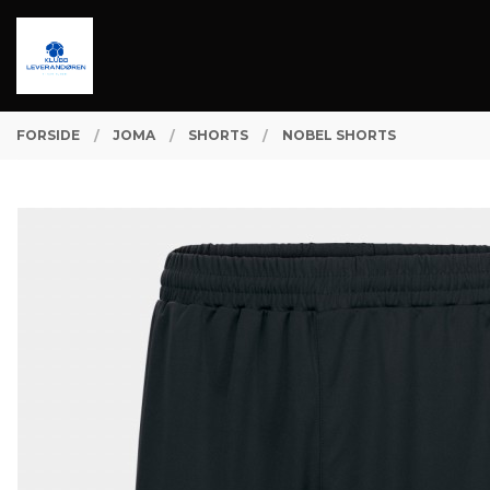
Gå
Lukk
PRODUKTER
til
innholdet
FORSIDE
JOMA
SHORTS
NOBEL SHORTS