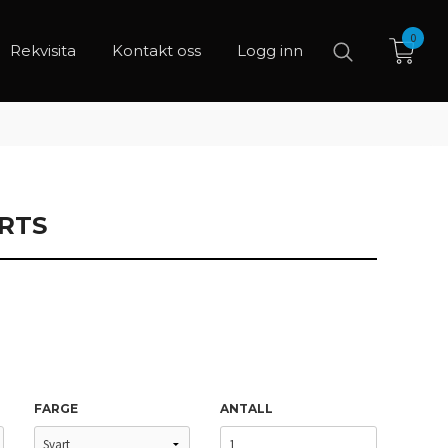
0
Rekvisita
Kontakt oss
Logg inn
RTS
FARGE
ANTALL