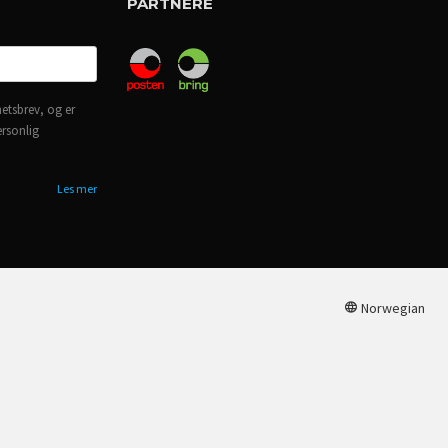
PARTNERE
etsbrev, og er
ersonlig
Les mer
Norwegian