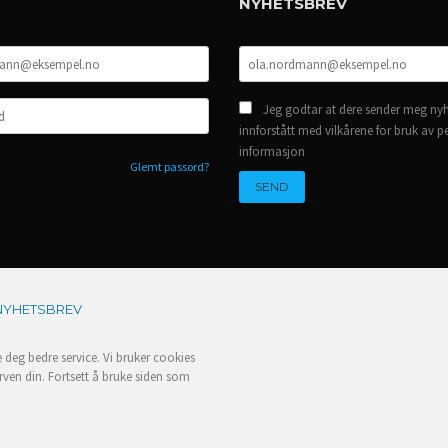
NYHETSBREV
Jeg godtar at dere sender meg nyh
innforstått med vilkårene for bruk av p
informasjon
Glemt passord?
NYHETSBREV
e deg bedre service. Vi bruker cookies
rven din. Fortsett å bruke siden som