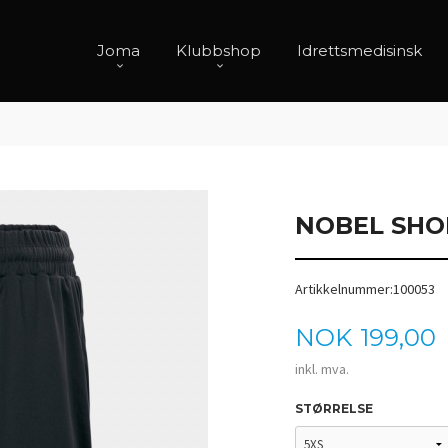
Joma
Klubbshop
Idrettsmedisinsk
NOBEL SHO
Artikkelnummer:100053
Pris
NOK
199,00
inkl. mva.
STØRRELSE