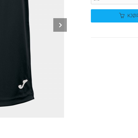
KJØ
Next
Hvit