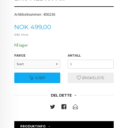
Artikkelnummer: 400236
Pris
NOK
499,00
inkl. mva.
På lager
FARGE
ANTALL
KJØP
ØNSKELISTE
DEL DETTE
PRODUKTINFO