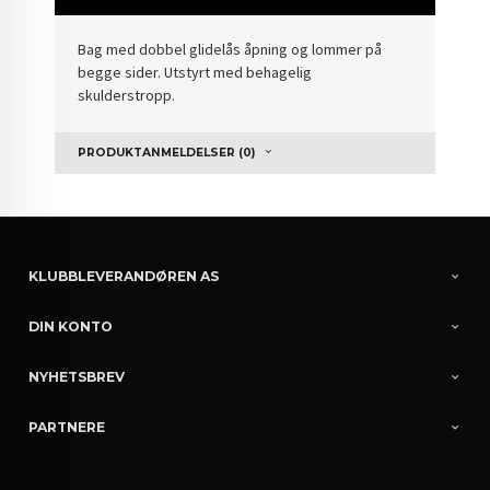
Bag med dobbel glidelås åpning og lommer på
begge sider. Utstyrt med behagelig
skulderstropp.
PRODUKTANMELDELSER (0)
KLUBBLEVERANDØREN AS
DIN KONTO
NYHETSBREV
PARTNERE